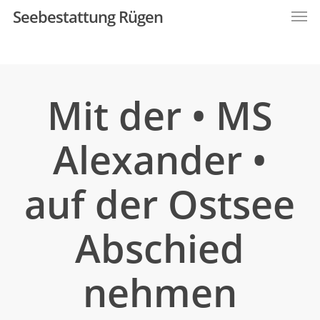
Men
Skip
Seebestattung Rügen
to
main
content
Mit der • MS
Alexander •
auf der Ostsee
Abschied
nehmen